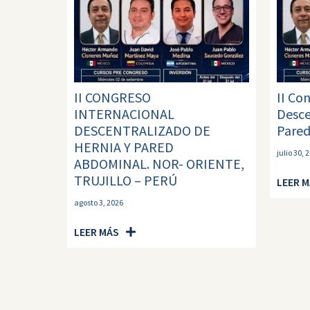
II CONGRESO
II Co
INTERNACIONAL
Desce
DESCENTRALIZADO DE
Pared
HERNIA Y PARED
julio 30, 
ABDOMINAL. NOR- ORIENTE,
TRUJILLO – PERÚ
LEER 
agosto 3, 2026
LEER MÁS