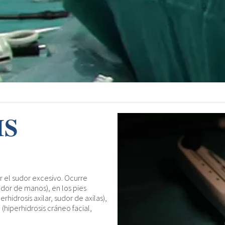
IS
r el sudor excesivo. Ocurre
dor de manos), en los pies
erhidrosis axilar, sudor de axilas),
(hiperhidrosis cráneo facial,