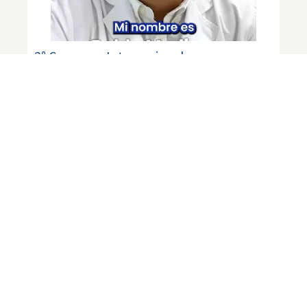
2° Congreso Internacional
Descentralizado de Hernia y Pared
Abdominal
julio 8, 2026
LEER MÁS
Dr. Pedro Villagra Valencia – Cirujano
General © 2021 Todos los derechos
reservados
Diseño web:
Secuaz.pe