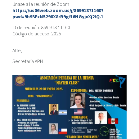
Únase a la reunión de Zoom
https://us06web.zoom.us/j/86991871160?
pwd=9h93ExN5298X8rR9gfl6NGyjxXj2IQ.1
ID de reunión: 869 9187 1160
Código de acceso: 2025
Atte,
Secretaría APH